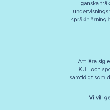
ganska tråki
undervisningsm
språkinlärning 
Att lära sig
KUL och spor
samtidigt som du
Vi vill 