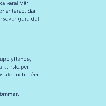
ska vara! Vår
orienterad, där
örsöker göra det
 upplyftande,
la kunskaper,
nsikter och
idéer
 drömmar.