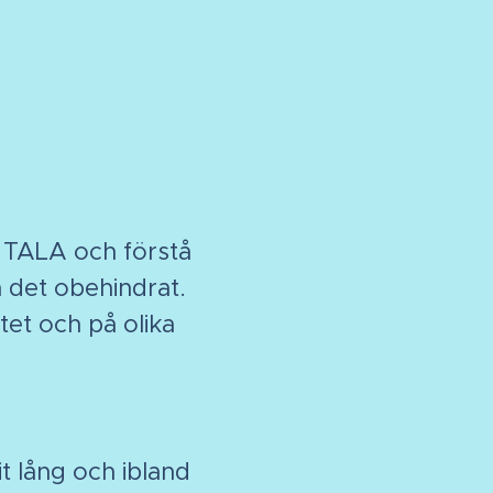
an TALA och förstå
a det obehindrat.
itet och på olika
it lång och ibland