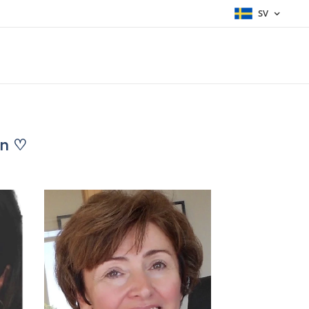
SV
on ♡