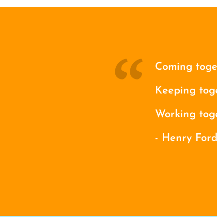
Coming toget
Keeping toge
Working toge
- Henry For