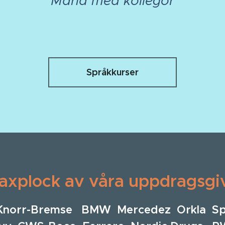
Maria med kollegor
Språkkurser
 axplock av våra uppdragsgi
Knorr-Bremse BMW Mercedez Orkla Sp